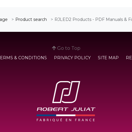
age
Product search
RJLED2 Products - PDF Manuals & F
Go to Top
TERMS & CONDITIONS
PRIVACY POLICY
SITE MAP
RE