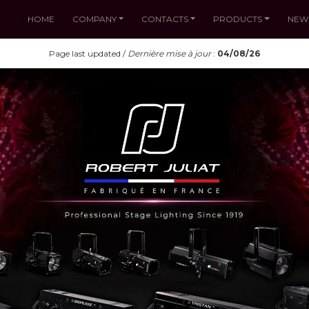
HOME
COMPANY
CONTACTS
PRODUCTS
NEW
Page last updated /
Dernière mise à jour
:
04/08/26