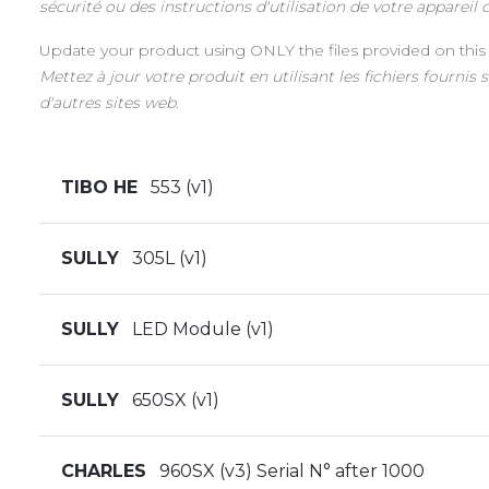
sécurité ou des instructions d'utilisation de votre appareil 
Update your product using ONLY the files provided on this
Mettez à jour votre produit en utilisant les fichiers four
d'autres sites web
.
TIBO HE
553 (v1)
SULLY
305L (v1)
SULLY
LED Module (v1)
SULLY
650SX (v1)
CHARLES
960SX (v3) Serial N° after 1000