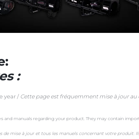
e:
s :
e year /
Cette page est fréquemment mise à jour au 
s and manuals regarding your product. They may contain importan
 de mise à jour et tous les manuels concernant votre produit. I