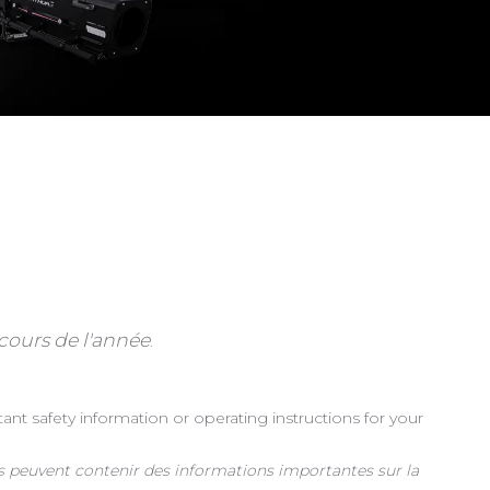
cours de l'année
.
t safety information or operating instructions for your
ls peuvent contenir des informations importantes sur la