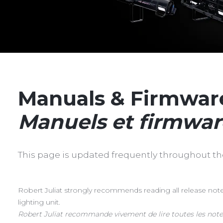
Manuals & Firmwar
Manuels et firmware
This page is updated frequently throughout th
Robert Juliat strongly recommends reading all release note
lighting unit.
Robert Juliat recommande vivement de lire toutes les notes